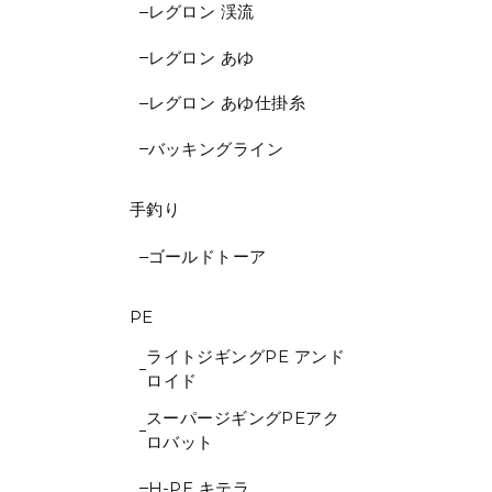
レグロン 渓流
レグロン あゆ
レグロン あゆ仕掛糸
バッキングライン
手釣り
ゴールドトーア
PE
ライトジギングPE アンド
ロイド
スーパージギングPEアク
ロバット
H-PE キテラ