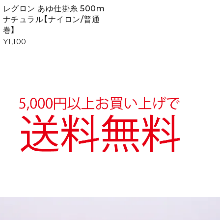
レグロン あゆ仕掛糸 500m
ナチュラル【ナイロン/普通
巻】
¥1,100