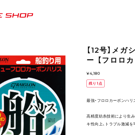
【12号】メガ
ー 【フロロ
¥4,180
残り1点
最強・フロロカーボンハリ
高精度紡糸技術により生み
キ性向上、トラブル激減を