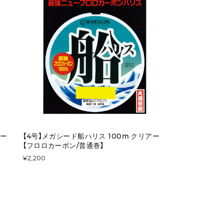
アー
【4号】メガシード船ハリス 100m クリアー
【フロロカーボン/普通巻】
¥2,200