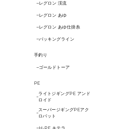
レグロン 渓流
レグロン あゆ
レグロン あゆ仕掛糸
バッキングライン
手釣り
ゴールドトーア
PE
ライトジギングPE アンド
ロイド
スーパージギングPEアク
ロバット
H-PE キテラ