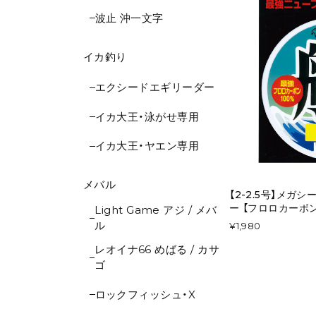
波止 沖一文字
イカ釣り
エクシードエギリーダー
イカ大王・泳がせ専用
イカ大王・ヤエン専用
メバル
【2-2.5号】メガシ
ー 【フロロカーボン
Light Game アジ / メバ
ル
¥1,980
レオイナ66 めばる / カサ
ゴ
ロックフィッシュ・X