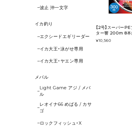
波止 沖一文字
イカ釣り
【2号】スーパーP
ター響 200m 8本
エクシードエギリーダー
¥10,560
イカ大王・泳がせ専用
イカ大王・ヤエン専用
メバル
Light Game アジ / メバ
ル
レオイナ66 めばる / カサ
ゴ
ロックフィッシュ・X