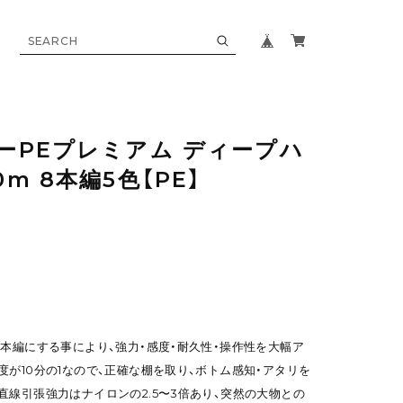
パーPEプレミアム ディープハ
0m 8本編5色【PE】
8本編にする事により、強力・感度・耐久性・操作性を大幅ア
が10分の1なので、正確な棚を取り、ボトム感知・アタリを
直線引張強力はナイロンの2.5〜3倍あり、突然の大物との