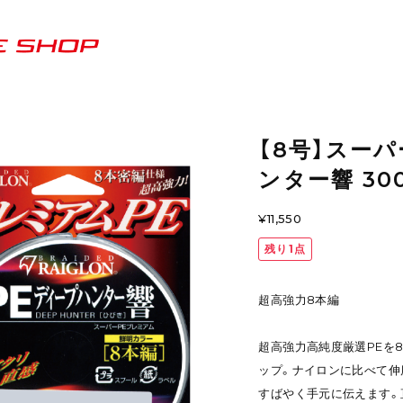
【8号】スー
ンター響 30
¥11,550
残り1点
超高強力8本編
超高強力高純度厳選PEを
ップ。ナイロンに比べて伸度
すばやく手元に伝えます。