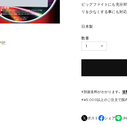
ビッグファイトにも充分対
リを少なくする事にも対応
日本製
数量
※別途送料がかかります。
送
※¥5,000以上のご注文で
ポスト
シェア
LI