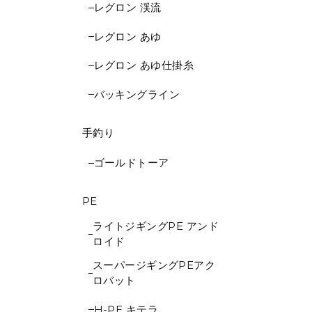
レグロン 渓流
レグロン あゆ
レグロン あゆ仕掛糸
バッキングライン
手釣り
ゴールドトーア
PE
ライトジギングPE アンド
ロイド
スーパージギングPEアク
ロバット
H-PE キテラ